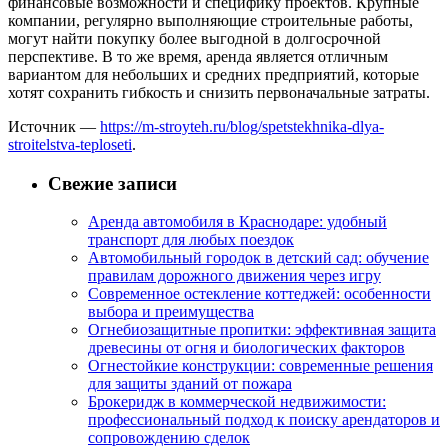
финансовые возможности и специфику проектов. Крупные
компании, регулярно выполняющие строительные работы,
могут найти покупку более выгодной в долгосрочной
перспективе. В то же время, аренда является отличным
вариантом для небольших и средних предприятий, которые
хотят сохранить гибкость и снизить первоначальные затраты.
Источник —
https://m-stroyteh.ru/blog/spetstekhnika-dlya-
stroitelstva-teploseti
.
Свежие записи
Аренда автомобиля в Краснодаре: удобный
транспорт для любых поездок
Автомобильный городок в детский сад: обучение
правилам дорожного движения через игру
Современное остекление коттеджей: особенности
выбора и преимущества
Огнебиозащитные пропитки: эффективная защита
древесины от огня и биологических факторов
Огнестойкие конструкции: современные решения
для защиты зданий от пожара
Брокеридж в коммерческой недвижимости:
профессиональный подход к поиску арендаторов и
сопровождению сделок