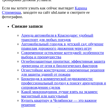
Если вы хотите узнать как сейчас выглядит
Карина
Стримерша
, заходите на сайт uhd.name и смотрите ее
фотографии.
Свежие записи
Аренда автомобиля в Краснодаре: удобный
транспорт для любых поездок
Автомобильный городок в детский сад: обучение
правилам дорожного движения через игру
Современное остекление коттеджей: особенности
выбора и преимущества
Огнебиозащитные пропитки: эффективная защита
древесины от огня и биологических факторов
Огнестойкие конструкции: современные решения
для защиты зданий от пожара
Брокеридж в коммерческой недвижимости:
профессиональный подход к поиску арендаторов и
сопровождению сделок
Какой микронаушник лучше взять на экзамен:
магнитный или капсульный
Купить квартиру в Челябинске — это важное
решение