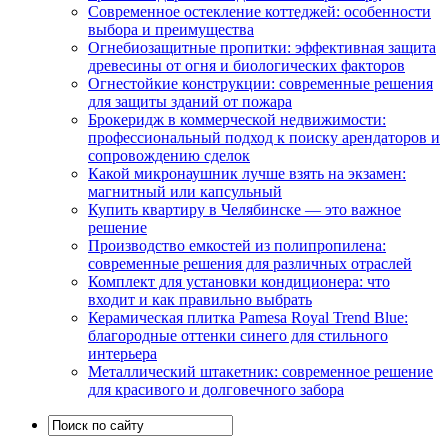
Современное остекление коттеджей: особенности
выбора и преимущества
Огнебиозащитные пропитки: эффективная защита
древесины от огня и биологических факторов
Огнестойкие конструкции: современные решения
для защиты зданий от пожара
Брокеридж в коммерческой недвижимости:
профессиональный подход к поиску арендаторов и
сопровождению сделок
Какой микронаушник лучше взять на экзамен:
магнитный или капсульный
Купить квартиру в Челябинске — это важное
решение
Производство емкостей из полипропилена:
современные решения для различных отраслей
Комплект для установки кондиционера: что
входит и как правильно выбрать
Керамическая плитка Pamesa Royal Trend Blue:
благородные оттенки синего для стильного
интерьера
Металлический штакетник: современное решение
для красивого и долговечного забора