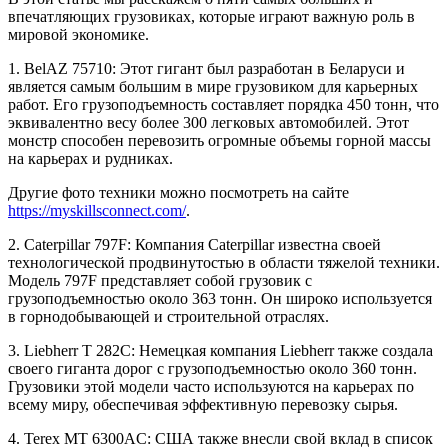
впечатляющих грузовиках, которые играют важную роль в
мировой экономике.
1. BelAZ 75710: Этот гигант был разработан в Беларуси и
является самым большим в мире грузовиком для карьерных
работ. Его грузоподъемность составляет порядка 450 тонн, что
эквивалентно весу более 300 легковых автомобилей. Этот
монстр способен перевозить огромные объемы горной массы
на карьерах и рудниках.
Другие фото техники можно посмотреть на сайте
https://myskillsconnect.com/
.
2. Caterpillar 797F: Компания Caterpillar известна своей
технологической продвинутостью в области тяжелой техники.
Модель 797F представляет собой грузовик с
грузоподъемностью около 363 тонн. Он широко используется
в горнодобывающей и строительной отраслях.
3. Liebherr T 282C: Немецкая компания Liebherr также создала
своего гиганта дорог с грузоподъемностью около 360 тонн.
Грузовики этой модели часто используются на карьерах по
всему миру, обеспечивая эффективную перевозку сырья.
4. Terex MT 6300AC: США также внесли свой вклад в список