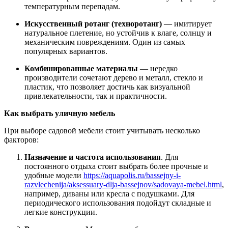
температурным перепадам.
Искусственный ротанг (техноротанг)
— имитирует
натуральное плетение, но устойчив к влаге, солнцу и
механическим повреждениям. Один из самых
популярных вариантов.
Комбинированные материалы
— нередко
производители сочетают дерево и металл, стекло и
пластик, что позволяет достичь как визуальной
привлекательности, так и практичности.
Как выбрать уличную мебель
При выборе садовой мебели стоит учитывать несколько
факторов:
Назначение и частота использования
. Для
постоянного отдыха стоит выбрать более прочные и
удобные модели
https://aquapolis.ru/bassejny-i-
razvlechenija/aksessuary-dlja-bassejnov/sadovaya-mebel.html
,
например, диваны или кресла с подушками. Для
периодического использования подойдут складные и
легкие конструкции.