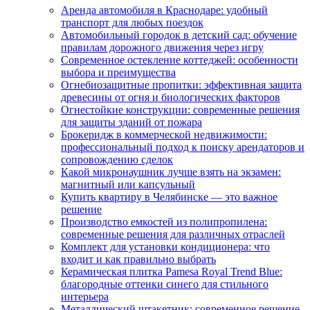
Аренда автомобиля в Краснодаре: удобный
транспорт для любых поездок
Автомобильный городок в детский сад: обучение
правилам дорожного движения через игру
Современное остекление коттеджей: особенности
выбора и преимущества
Огнебиозащитные пропитки: эффективная защита
древесины от огня и биологических факторов
Огнестойкие конструкции: современные решения
для защиты зданий от пожара
Брокеридж в коммерческой недвижимости:
профессиональный подход к поиску арендаторов и
сопровождению сделок
Какой микронаушник лучше взять на экзамен:
магнитный или капсульный
Купить квартиру в Челябинске — это важное
решение
Производство емкостей из полипропилена:
современные решения для различных отраслей
Комплект для установки кондиционера: что
входит и как правильно выбрать
Керамическая плитка Pamesa Royal Trend Blue:
благородные оттенки синего для стильного
интерьера
Металлический штакетник: современное решение