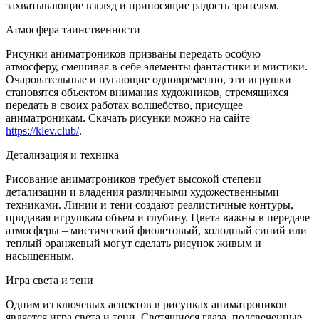
захватывающие взгляд и приносящие радость зрителям.
Атмосфера таинственности
Рисунки аниматроников призваны передать особую
атмосферу, смешивая в себе элементы фантастики и мистики.
Очаровательные и пугающие одновременно, эти игрушки
становятся объектом внимания художников, стремящихся
передать в своих работах волшебство, присущее
аниматроникам. Скачать рисунки можно на сайте
https://klev.club/
.
Детализация и техника
Рисование аниматроников требует высокой степени
детализации и владения различными художественными
техниками. Линии и тени создают реалистичные контуры,
придавая игрушкам объем и глубину. Цвета важны в передаче
атмосферы – мистический фиолетовый, холодный синий или
теплый оранжевый могут сделать рисунок живым и
насыщенным.
Игра света и тени
Одним из ключевых аспектов в рисунках аниматроников
является игра света и тени. Светящиеся глаза, подсвеченные