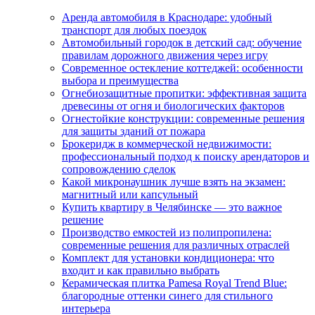
Аренда автомобиля в Краснодаре: удобный
транспорт для любых поездок
Автомобильный городок в детский сад: обучение
правилам дорожного движения через игру
Современное остекление коттеджей: особенности
выбора и преимущества
Огнебиозащитные пропитки: эффективная защита
древесины от огня и биологических факторов
Огнестойкие конструкции: современные решения
для защиты зданий от пожара
Брокеридж в коммерческой недвижимости:
профессиональный подход к поиску арендаторов и
сопровождению сделок
Какой микронаушник лучше взять на экзамен:
магнитный или капсульный
Купить квартиру в Челябинске — это важное
решение
Производство емкостей из полипропилена:
современные решения для различных отраслей
Комплект для установки кондиционера: что
входит и как правильно выбрать
Керамическая плитка Pamesa Royal Trend Blue:
благородные оттенки синего для стильного
интерьера