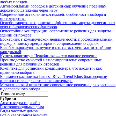
любых поездок
Автомобильный городок в детский сад: обучение правилам
дорожного движения через игру
Современное остекление коттеджей: особенности выбора и
преимущества
Огнебиозащитные пропитки: эффективная защита древесины от
огня и биологических факторов
Огнестойкие конструкции: современные решения для защиты
зданий от пожара
Брокеридж в коммерческой недвижимости: профессиональный
подход к поиску арендаторов и сопровождению сделок
Какой микронаушник лучше взять на экзамен: магнитный или
капсульный
Купить квартиру в Челябинске — это важное решение
Производство емкостей из полипропилена: современные
решения для различных отраслей
Комплект для установки кондиционера: что входит и как
правильно выбрать
Керамическая плитка Pamesa Royal Trend Blue: благородные
оттенки синего для стильного интерьера
Металлический штакетник: современное решение для красивого
и долговечного забора
Рубрики
Архитектура и дизайн
Быстровозводимые дома
Виды частных домов
Все о квартирном ремонте