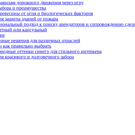
равилам дорожного движения через игру
ыбора и преимущества
ревесины от огня и биологических факторов
ля защиты зданий от пожара
иональный подход к поиску арендаторов и сопровождению сдел
нитный или капсульный
ние
нные решения для различных отраслей
и как правильно выбрать
ородные оттенки синего для стильного интерьера
я красивого и долговечного забора