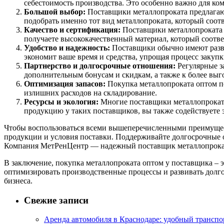
себестоимость производства. Это особенно важно для к
Большой выбор:
Поставщики металлопроката предлагают
подобрать именно тот вид металлопроката, который соотв
Качество и сертификация:
Поставщики металлопроката ч
получаете высококачественный материал, который соотв
Удобство и надежность:
Поставщики обычно имеют развит
экономит ваше время и средства, упрощая процесс закупк
Партнерство и долгосрочные отношения:
Регулярные з
дополнительным бонусам и скидкам, а также к более выг
Оптимизация запасов:
Покупка металлопроката оптом по
излишних расходов на складирование.
Ресурсы и экология:
Многие поставщики металлопроката
продукцию у таких поставщиков, вы также содействуете 
Чтобы воспользоваться всеми вышеперечисленными преимущест
продукции и условия поставки. Поддерживайте долгосрочные
Компания МетРенЦентр — надежный поставщик металлопрокат
В заключение, покупка металлопроката оптом у поставщика – 
оптимизировать производственные процессы и развивать долг
бизнеса.
Свежие записи
Аренда автомобиля в Краснодаре: удобный транспо