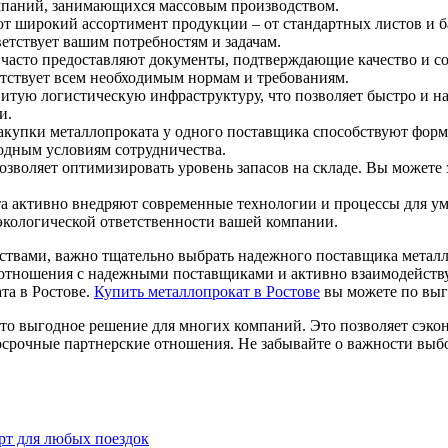
омпаний, занимающихся массовым производством.
 широкий ассортимент продукции – от стандартных листов и б
етствует вашим потребностям и задачам.
асто предоставляют документы, подтверждающие качество и соо
етствует всем необходимым нормам и требованиям.
ую логистическую инфраструктуру, что позволяет быстро и над
и.
акупки металлопроката у одного поставщика способствуют фор
одным условиям сотрудничества.
зволяет оптимизировать уровень запасов на складе. Вы можете з
 активно внедряют современные технологии и процессы для ум
экологической ответственности вашей компании.
вами, важно тщательно выбрать надежного поставщика металло
 отношения с надежными поставщиками и активно взаимодейств
а в Ростове.
Купить металлопрокат в Ростове
вы можете по выг
это выгодное решение для многих компаний. Это позволяет сэко
осрочные партнерские отношения. Не забывайте о важности выб
рт для любых поездок