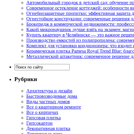
Автомобильный городок в детский сад: обучение п
Современное остекление коттеджей: особенности в
Огнебиозащитные пропитки: эффективная защита д
Огнестойкие конструкции: современные решения д
Брокеридж в коммерческой недвижимости: професс
Какой микронаушник лучше взять на экзамен: маг
Купить квартиру в Челябинске — это важное реше
Производство емкостей из полипропилена: совреме
Комплект для установки кондиционера: что входит 
Керамическая плитка Pamesa Royal Trend Blue: благ
Металлический штакетник: современное решение дл
Рубрики
Архитектура и дизайн
Быстровозводимые дома
Виды частных домов
Все о квартирном ремонте
Все о кирпичах
Гипсовая плитка
Гипсокартон
Декоративная плитка
Деревянные дома