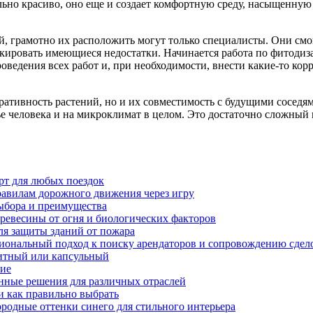
ельно красиво, оно еще и создает комфортную среду, насыщенну
ий, грамотно их расположить могут только специалисты. Они см
кировать имеющиеся недостатки. Начинается работа по фитодиза
проведения всех работ и, при необходимости, внести какие-то к
ративность растений, но и их совместимость с будущими соседя
е человека и на микроклимат в целом. Это достаточно сложный 
рт для любых поездок
равилам дорожного движения через игру
ыбора и преимущества
ревесины от огня и биологических факторов
ля защиты зданий от пожара
иональный подход к поиску арендаторов и сопровождению сдел
нитный или капсульный
ние
нные решения для различных отраслей
и как правильно выбрать
ородные оттенки синего для стильного интерьера