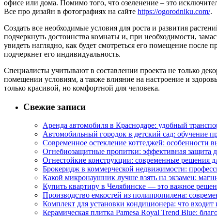
офисе или дома. Помимо того, что озеленение – это исключит
Все про дизайн в фотографиях на сайте
https://ogorodniku.com/
.
Создать все необходимые условия для роста и развития растен
подчеркнуть достоинства комнаты и, при необходимости, замас
увидеть наглядно, как будет смотреться его помещение после 
подчеркнет его индивидуальность.
Специалисты учитывают в составлении проекта не только деко
помещении условиям, а также влияние на настроение и здоровь
только красивой, но комфортной для человека.
Свежие записи
Аренда автомобиля в Краснодаре: удобный транспо
Автомобильный городок в детский сад: обучение п
Современное остекление коттеджей: особенности в
Огнебиозащитные пропитки: эффективная защита д
Огнестойкие конструкции: современные решения д
Брокеридж в коммерческой недвижимости: професс
Какой микронаушник лучше взять на экзамен: маг
Купить квартиру в Челябинске — это важное реше
Производство емкостей из полипропилена: совреме
Комплект для установки кондиционера: что входит 
Керамическая плитка Pamesa Royal Trend Blue: благ