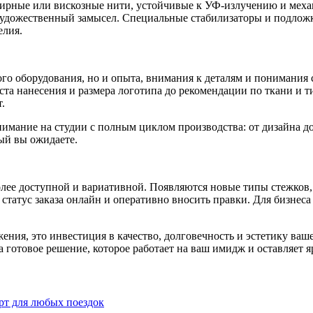
ные или вискозные нити, устойчивые к УФ-излучению и механи
и художественный замысел. Специальные стабилизаторы и подло
елия.
ого оборудования, но и опыта, внимания к деталям и понимания
ста нанесения и размера логотипа до рекомендации по ткани и 
.
внимание на студии с полным циклом производства: от дизайна до
ый вы ожидаете.
лее доступной и вариативной. Появляются новые типы стежков
статус заказа онлайн и оперативно вносить правки. Для бизнеса
ия, это инвестиция в качество, долговечность и эстетику ваше
 готовое решение, которое работает на ваш имидж и оставляет я
рт для любых поездок