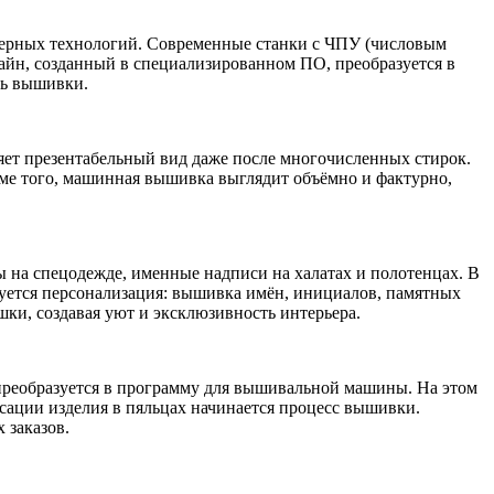
ерных технологий. Современные станки с ЧПУ (числовым
йн, созданный в специализированном ПО, преобразуется в
ть вышивки.
няет презентабельный вид даже после многочисленных стирок.
оме того, машинная вышивка выглядит объёмно и фактурно,
на спецодежде, именные надписи на халатах и полотенцах. В
зуется персонализация: вышивка имён, инициалов, памятных
шки, создавая уют и эксклюзивность интерьера.
 преобразуется в программу для вышивальной машины. На этом
ксации изделия в пяльцах начинается процесс вышивки.
 заказов.