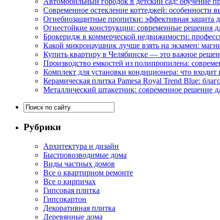
Автомобильный городок в детский сад: обучение п
Современное остекление коттеджей: особенности в
Огнебиозащитные пропитки: эффективная защита д
Огнестойкие конструкции: современные решения д
Брокеридж в коммерческой недвижимости: професс
Какой микронаушник лучше взять на экзамен: маг
Купить квартиру в Челябинске — это важное реше
Производство емкостей из полипропилена: совреме
Комплект для установки кондиционера: что входит 
Керамическая плитка Pamesa Royal Trend Blue: благ
Металлический штакетник: современное решение дл
Рубрики
Архитектура и дизайн
Быстровозводимые дома
Виды частных домов
Все о квартирном ремонте
Все о кирпичах
Гипсовая плитка
Гипсокартон
Декоративная плитка
Деревянные дома