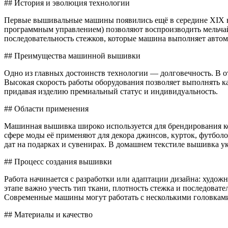
## История и эволюция технологии
Первые вышивальные машины появились ещё в середине XIX в
программным управлением) позволяют воспроизводить мельчай
последовательность стежков, которые машина выполняет автом
## Преимущества машинной вышивки
Одно из главных достоинств технологии — долговечность. В от
Высокая скорость работы оборудования позволяет выполнять к
придавая изделию премиальный статус и индивидуальность.
## Области применения
Машинная вышивка широко используется для брендирования ко
сфере моды её применяют для декора джинсов, курток, футбол
дат на подарках и сувенирах. В домашнем текстиле вышивка ук
## Процесс создания вышивки
Работа начинается с разработки или адаптации дизайна: худо
этапе важно учесть тип ткани, плотность стежка и последоват
Современные машины могут работать с несколькими головками 
## Материалы и качество