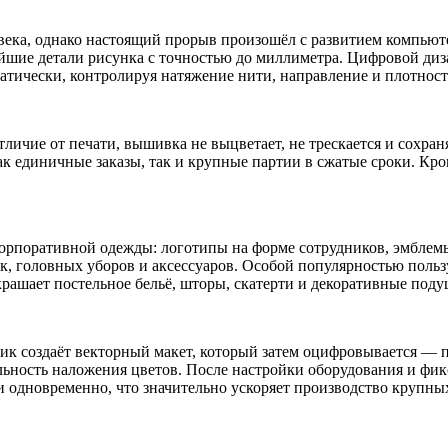
ека, однако настоящий прорыв произошёл с развитием компьют
шие детали рисунка с точностью до миллиметра. Цифровой диза
атически, контролируя натяжение нити, направление и плотнос
личие от печати, вышивка не выцветает, не трескается и сохра
ак единичные заказы, так и крупные партии в сжатые сроки. Кр
рпоративной одежды: логотипы на форме сотрудников, эмблемы 
ок, головных уборов и аксессуаров. Особой популярностью поль
рашает постельное бельё, шторы, скатерти и декоративные поду
жник создаёт векторный макет, который затем оцифровывается —
ельность наложения цветов. После настройки оборудования и фи
одновременно, что значительно ускоряет производство крупных