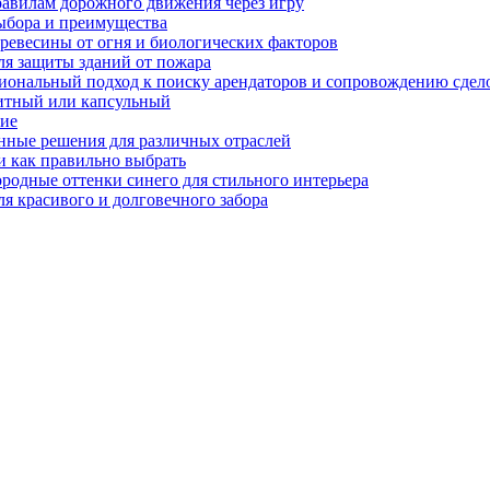
равилам дорожного движения через игру
ыбора и преимущества
ревесины от огня и биологических факторов
ля защиты зданий от пожара
иональный подход к поиску арендаторов и сопровождению сдел
нитный или капсульный
ние
нные решения для различных отраслей
и как правильно выбрать
ородные оттенки синего для стильного интерьера
я красивого и долговечного забора