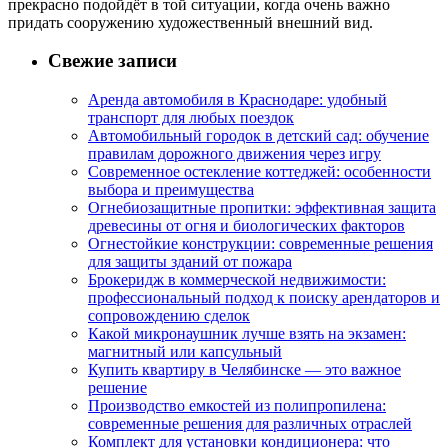
прекрасно подойдёт в той ситуации, когда очень важно
придать сооружению художественный внешний вид.
Свежие записи
Аренда автомобиля в Краснодаре: удобный
транспорт для любых поездок
Автомобильный городок в детский сад: обучение
правилам дорожного движения через игру
Современное остекление коттеджей: особенности
выбора и преимущества
Огнебиозащитные пропитки: эффективная защита
древесины от огня и биологических факторов
Огнестойкие конструкции: современные решения
для защиты зданий от пожара
Брокеридж в коммерческой недвижимости:
профессиональный подход к поиску арендаторов и
сопровождению сделок
Какой микронаушник лучше взять на экзамен:
магнитный или капсульный
Купить квартиру в Челябинске — это важное
решение
Производство емкостей из полипропилена:
современные решения для различных отраслей
Комплект для установки кондиционера: что