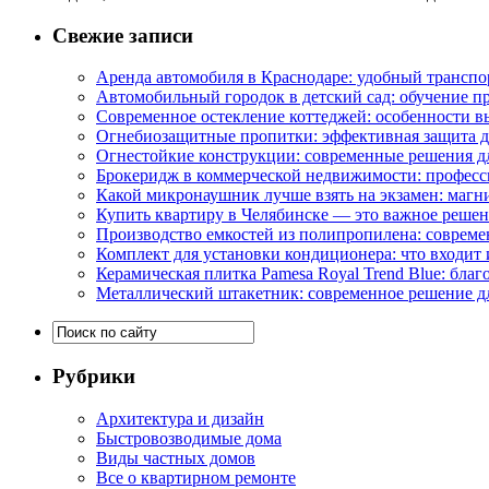
Свежие записи
Аренда автомобиля в Краснодаре: удобный транспо
Автомобильный городок в детский сад: обучение п
Современное остекление коттеджей: особенности в
Огнебиозащитные пропитки: эффективная защита д
Огнестойкие конструкции: современные решения д
Брокеридж в коммерческой недвижимости: професс
Какой микронаушник лучше взять на экзамен: маг
Купить квартиру в Челябинске — это важное реше
Производство емкостей из полипропилена: совреме
Комплект для установки кондиционера: что входит 
Керамическая плитка Pamesa Royal Trend Blue: благ
Металлический штакетник: современное решение дл
Рубрики
Архитектура и дизайн
Быстровозводимые дома
Виды частных домов
Все о квартирном ремонте