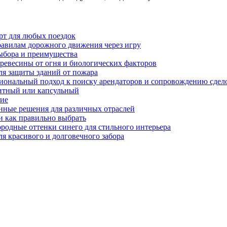
рт для любых поездок
равилам дорожного движения через игру
ыбора и преимущества
ревесины от огня и биологических факторов
ля защиты зданий от пожара
иональный подход к поиску арендаторов и сопровождению сдел
нитный или капсульный
ние
нные решения для различных отраслей
и как правильно выбрать
ородные оттенки синего для стильного интерьера
я красивого и долговечного забора