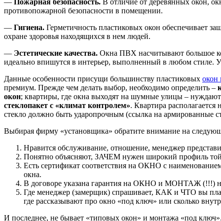
—
Пожарная безопасность.
В отличие от деревянных окон, окн
противопожарной безопасности в помещении.
—
Гигиена.
Герметичность пластиковых окон обеспечивает за
охране здоровья находящихся в нем людей.
—
Эстетические качества.
Окна ПВХ насчитывают большое кол
идеально впишутся в интерьер, выполненный в любом стиле. У 
Данные особенности присущи большинству пластиковых
окон
премиум. Прежде чем делать выбор, необходимо определить –
окон
; квартиры, где окна выходят на шумные улицы – нуждают
стеклопакет с «климат контролем»
. Квартира располагается
стекло должно быть ударопрочным (ссылка на армированные ст
Выбирая фирму «установщика» обратите внимание на следую
Нравится обслуживание, отношение, менеджер представилс
Понятно объясняют, ЗАЧЕМ нужен широкий профиль той 
Есть сертификат соответствия на ОКНО с наименованием
окна.
В договоре указана гарантия на ОКНО и МОНТАЖ (!!!) не
Где менеджер (замерщик) спрашивает, КАК и ЧТО вы планир
где рассказывают про окно «под ключ» или сколько внутри
И последнее, не бывает «типовых окон» и монтажа «под ключ