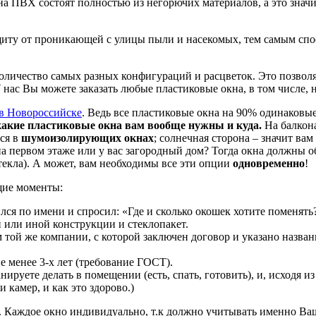
а ПВХ состоят полностью из негорючих материалов, а это значи
щиту от проникающей с улицы пыли и насекомых, тем самым сп
ичество самых разных конфигураций и расцветок. Это позволяе
нас Вы можете заказать любые пластиковые окна, в том числе, 
 в Новороссийске
. Ведь все пластиковые окна на 90% одинаковые
какие пластиковые окна вам вообще нужны и куда.
На балкона
ся в
шумоизолирующих окнах
; солнечная сторона – значит ва
 на первом этаже или у вас загородный дом? Тогда окна должны
екла). А может, вам необходимы все эти опции
одновременно
!
щие моменты:
я по имени и спросил: «Где и сколько окошек хотите поменять?»
или иной конструкции и стеклопакет.
 той же компании, с которой заключен договор и указано назв
 менее 3-х лет (требование ГОСТ).
уете делать в помещении (есть, спать, готовить), и, исходя из 
 камер, и как это здорово.)
». Каждое окно индивидуально, т.к должно учитывать именно Ва