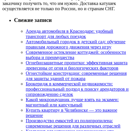
заказчику получить то, что им нужно. Доставка катушек
осуществляется не только по России, но и странам СНГ.
Свежие записи
Аренда автомобиля в Краснодаре: удобный
транспорт для любых поездок
Автомобильный городок в детский сад: обучение
правилам дорожного движения через игру
Современное остекление коттеджей: особенности
выбора и преимущества
Огнебиозащитные пропитки: эффективная защита
древесины от огня и биологических факторов
Огнестойкие конструкции: современные решения
для защиты зданий от пожара
Брокеридж в коммерческой недвижимости:
профессиональный подход к поиску арендаторов и
сопровождению сделок
Какой микронаушник лучше взять на экзамен:
магнитный или капсульный
Купить квартиру в Челябинске — это важное
решение
Производство емкостей из полипропилена:
современные решения для различных отраслей