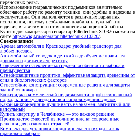
переносных рельс.
Использование гидравлических подъемников значительно
облегчают работу по ремонту техники, они удобны и надежны в
эксплуатации. Они выполняются в различных вариантах
исполнения, поэтому необходимо подбирать нужный тип
изделия, в зависимости от выполнения конкретной работы.
Купить для компрессора сепаратор Filtertechnik S10326 можно на
сайте
https://wigit.ru/separator-filtertechnik-s10326/
.
Свежие записи
Аренда автомобиля в Краснодаре: удобный транспорт для
любых поездок
Автомобильный городок в детский сад: обучение правилам
дорожного движения через игру
Современное остекление коттеджей: особенности выбора и
преимущества
Огнебиозащитные пропитки: эффективная защита древесины от
огня и биологических факторов
Огнестойкие конструкции: современные решения для защиты
зданий от пожара
Брокеридж в коммерческой недвижимости: профессиональный
подход к поиску арендаторов и сопровождению сделок
Какой микронаушник лучше взять на экзамен: магнитный или
капсульный
Купить квартиру в Челябинске — это важное решение
Производство емкостей из полипропилена: современные
решения для различных отраслей
Комплект для установки кондиционера: что входит и как
правильно выбрать