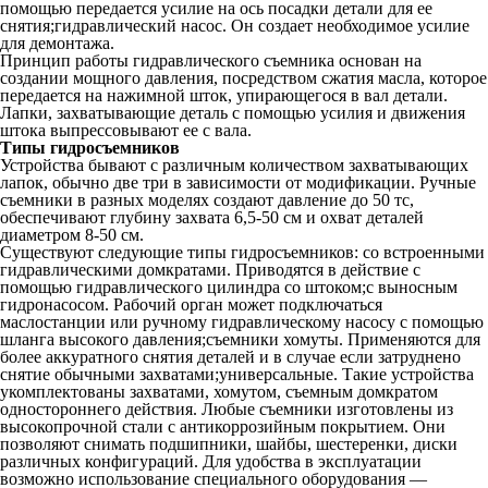
помощью передается усилие на ось посадки детали для ее
снятия;гидравлический насос. Он создает необходимое усилие
для демонтажа.
Принцип работы гидравлического съемника основан на
создании мощного давления, посредством сжатия масла, которое
передается на нажимной шток, упирающегося в вал детали.
Лапки, захватывающие деталь с помощью усилия и движения
штока выпрессовывают ее с вала.
Типы гидросъемников
Устройства бывают с различным количеством захватывающих
лапок, обычно две три в зависимости от модификации. Ручные
съемники в разных моделях создают давление до 50 тс,
обеспечивают глубину захвата 6,5-50 см и охват деталей
диаметром 8-50 см.
Существуют следующие типы гидросъемников: со встроенными
гидравлическими домкратами. Приводятся в действие с
помощью гидравлического цилиндра со штоком;с выносным
гидронасосом. Рабочий орган может подключаться
маслостанции или ручному гидравлическому насосу с помощью
шланга высокого давления;съемники хомуты. Применяются для
более аккуратного снятия деталей и в случае если затруднено
снятие обычными захватами;универсальные. Такие устройства
укомплектованы захватами, хомутом, съемным домкратом
одностороннего действия. Любые съемники изготовлены из
высокопрочной стали с антикоррозийным покрытием. Они
позволяют снимать подшипники, шайбы, шестеренки, диски
различных конфигураций. Для удобства в эксплуатации
возможно использование специального оборудования —