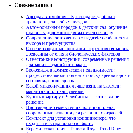
Свежие записи
Аренда автомобиля в Краснодаре: удобный
транспорт для любых поездок
Автомобильный городок в детский сад: обучение
правилам дорожного движения через игру
Современное остекление коттеджей: особенности
выбора и преимущества
Огнебиозащитные пропитки: эффективная защита
древесины от огня и биологических факторов
Огнестойкие конструкции: современные решения
для защиты зданий от пожара
Брокеридж в коммерческой недвижимости:
профессиональный подход к поиску арендаторов и
сопровождению сделок
Какой микронаушник лучше взять на экзамен:
магнитный или капсульный
Купить квартиру в Челябинске — это важное
решение
Производство емкостей из полипропилена:
современные решения для различных отраслей
Комплект для установки кондиционера: что
входит и как правильно выбрать
Керамическая плитка Pamesa Royal Trend Blue: