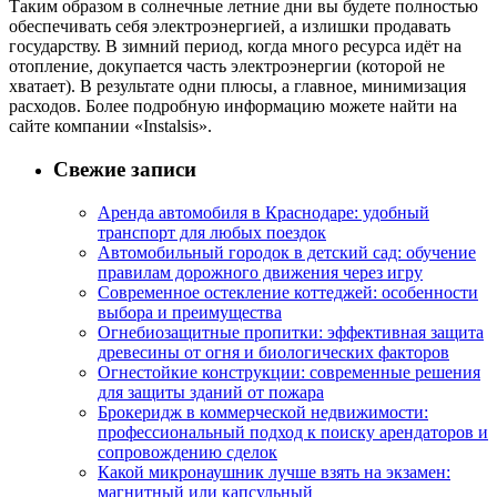
Таким образом в солнечные летние дни вы будете полностью
обеспечивать себя электроэнергией, а излишки продавать
государству. В зимний период, когда много ресурса идёт на
отопление, докупается часть электроэнергии (которой не
хватает). В результате одни плюсы, а главное, минимизация
расходов. Более подробную информацию можете найти на
сайте компании «Instalsis».
Свежие записи
Аренда автомобиля в Краснодаре: удобный
транспорт для любых поездок
Автомобильный городок в детский сад: обучение
правилам дорожного движения через игру
Современное остекление коттеджей: особенности
выбора и преимущества
Огнебиозащитные пропитки: эффективная защита
древесины от огня и биологических факторов
Огнестойкие конструкции: современные решения
для защиты зданий от пожара
Брокеридж в коммерческой недвижимости:
профессиональный подход к поиску арендаторов и
сопровождению сделок
Какой микронаушник лучше взять на экзамен:
магнитный или капсульный