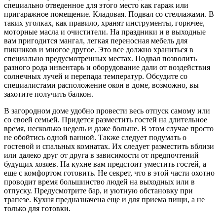
специально отведенное для этого место как гараж или
пригаражное помещение. Кладовая. Подвал со стеллажами. В
таких уголках, как правило, хранят инструменты, горючее,
моторные масла и очистители. На праздники и в выходные
вам пригодится мангал, легкая переносная мебель для
пикников и многое другое. Это все должно храниться в
специально предусмотренных местах. Подвал позволить
разного рода инвентарь и оборудование дали от воздействия
солнечных лучей и перепада температур. Обсудите со
специалистами расположение окон в доме, возможно, вы
захотите получить балкон.
В загородном доме удобно провести весь отпуск самому или
со своей семьей. Придется разместить гостей на длительное
время, несколько недель и даже больше. В этом случае просто
не обойтись одной ванной. Также следует подумать о
гостевой и спальных комнатах. Их следует разместить вблизи
или далеко друг от друга в зависимости от предпочтений
будущих хозяев. На кухне вам предстоит уместить гостей, а
еще с комфортом готовить. Не секрет, что в этой части охотно
проводит время большинство людей на выходных или в
отпуску. Предусмотрите бар, и уютную обстановку при
трапезе. Кухня предназначена еще и для приема пищи, а не
только для готовки.