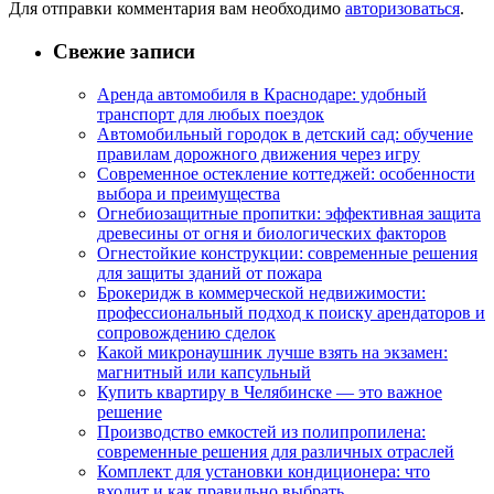
Для отправки комментария вам необходимо
авторизоваться
.
Свежие записи
Аренда автомобиля в Краснодаре: удобный
транспорт для любых поездок
Автомобильный городок в детский сад: обучение
правилам дорожного движения через игру
Современное остекление коттеджей: особенности
выбора и преимущества
Огнебиозащитные пропитки: эффективная защита
древесины от огня и биологических факторов
Огнестойкие конструкции: современные решения
для защиты зданий от пожара
Брокеридж в коммерческой недвижимости:
профессиональный подход к поиску арендаторов и
сопровождению сделок
Какой микронаушник лучше взять на экзамен:
магнитный или капсульный
Купить квартиру в Челябинске — это важное
решение
Производство емкостей из полипропилена:
современные решения для различных отраслей
Комплект для установки кондиционера: что
входит и как правильно выбрать